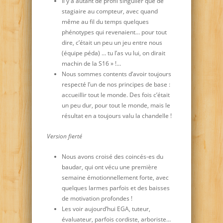
Il y a autant de profil singulier que de
stagiaire au compteur, avec quand
même au fil du temps quelques
phénotypes qui revenaient… pour tout
dire, c’était un peu un jeu entre nous
(équipe péda) … tu l’as vu lui, on dirait
machin de la S16 » !…
Nous sommes contents d’avoir toujours
respecté l’un de nos principes de base :
accueillir tout le monde. Des fois c’était
un peu dur, pour tout le monde, mais le
résultat en a toujours valu la chandelle !
Version fierté
Nous avons croisé des coincés-es du
baudar, qui ont vécu une première
semaine émotionnellement forte, avec
quelques larmes parfois et des baisses
de motivation profondes !
Les voir aujourd’hui EGA, tuteur,
évaluateur, parfois cordiste, arboriste…