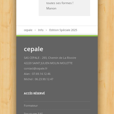
toutes ses formes !
Manon
cepale
Info
Edition Spéciale 2025
cepale
SAS CEPALE - 293, Chemin de La Rivoire
42220 SAINT JULIEN MOLIN MOLETTE
contact@cepale.fr
Alan : 07.69.14.12.46
Michel : 06.23.90.12.47
ACCÈS RÉSERVÉ
Formateur
Structures SAS