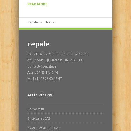
READ MORE
cepale
Home
cepale
SAS CEPALE - 293, Chemin de La Rivoire
42220 SAINT JULIEN MOLIN MOLETTE
contact@cepale.fr
Alan : 07.69.14.12.46
Michel : 06.23.90.12.47
ACCÈS RÉSERVÉ
Formateur
Structures SAS
Stagiaires avant 2020